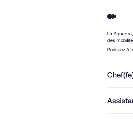
La Squadra,
des mobilit
Postulez à
t
Chef(fe
Assista