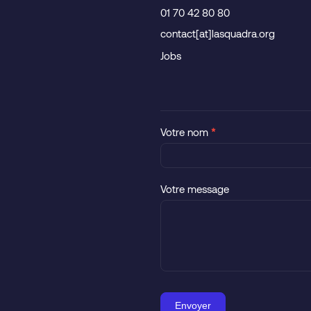
01 70 42 80 80
contact[at]lasquadra.org
Jobs
Contact
Votre nom
Si
*
vous
êtes
un
Votre message
humain,
ne
remplissez
pas
ce
champ.
Envoyer