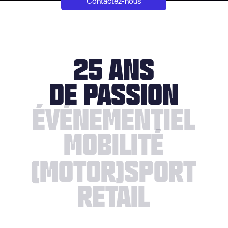
Contactez-nous
25 ANS
DE PASSION
éVéNEMENTIEL
MOBILITé
(MOTOR)SPORT
RETAIL