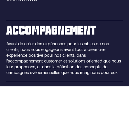
ACCOMPAGNEMENT
Avant de créer des expériences pour les cibles de nos
clients, nous nous engageons avant tout à créer une
expérience positive pour nos clients, dans
l’accompagnement customer et solutions oriented que nous
leur proposons, et dans la définition des concepts de
campagnes événementielles que nous imaginons pour eux.
EXPERIENTIEL
Convaincu depuis la première heure que l’expérience vécue
est une créatrice de relation humaine forte, les événements
que nous imaginons sont conçu pour laisser une trace
mémorable et génératrice de capital relationnel fort entre la
marque et ses cibles.